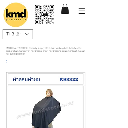
THB (฿)
KMD BEAUTY STORE, a beauty supply store, hair washing bed, beauty chair,
barber chair, hair mirror, hairdresser chair, hairdressing equipment cart, Korean
hair curling solution