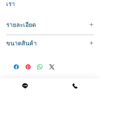
เรา
รายละเอียด
สำหรับใช้วางอุปกรณ์ทำผมต่างๆ ในขณะทำ
ขนาดสินค้า
ผม
โครงเหล็ก มาตราฐานดี แข็งแรง คงทน ไม่
ขนาด
โยกเอียง
กว้าง 29-65 ซม.
ลักษณะสินค้า ถาดวางมี 5 ชั้น เลื่อนเข้าออก
ลึก 36 ซม.
ได้
สูง 91 ซม.
ชั้นบนมีช่องใส่ขวดสเปร์ย์ ขวดน้ำยาต่างๆ
Related Products
ถ้วยสี อุปกรณ์อื่นๆ
มีที่พักวางไดร์เป่าผม ถาดวางด้านบน
สามารถพับเก็บได้
มีล้อลาก สำหรับเคลื่อนที่ได้สะดวก
ด้านข้าง มีรูระบายอากาศ ทำให้ไม่อับชื้น
รถเข็นเก็บอุปกรณ์ทำผม