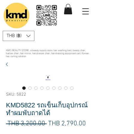
THB (฿)
KMD BEAUTY STORE, a beauty supply store, hair washing bed, beauty chair,
barber chair, hair mirror, hairdresser chair, hairdressing equipment cart, Korean
hair curling solution
SKU: 5822
KMD5822 รถเข็นเก็บอุปกรณ์
ทำผมพับถาดได้
Regular
Sale
 THB 3,200.00 
THB 2,790.00
Price
Price