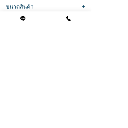
ขนาดสินค้า
กว้าง 17 ซ.ม.
ยาว 58 ซ.ม.
สูง 10 ซ.ม.
น้ำหนัก 0.469 กรัม
Related Products