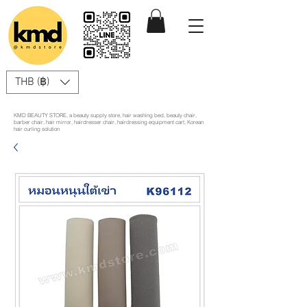
THB (฿)
KMD BEAUTY STORE, a beauty supply store, hair washing bed, beauty chair,
barber chair, hair mirror, hairdresser chair, hairdressing equipment cart, Korean
hair curling solution