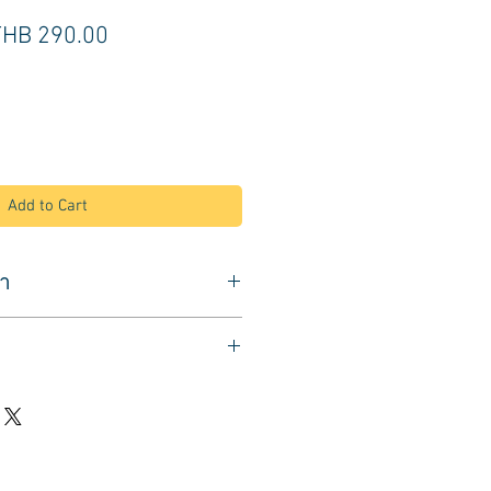
egular
Sale
THB 290.00
rice
Price
Add to Cart
้า
สระผม ขณะนอนสระผม
นิ่ม พร้อมหมอนรอง
ษะ ให้นอนสบายยิ่งขึ้น
วยลดนำ้ไหลเปียกคอเสื้อ
รจัดส่งทั่วประเทศ