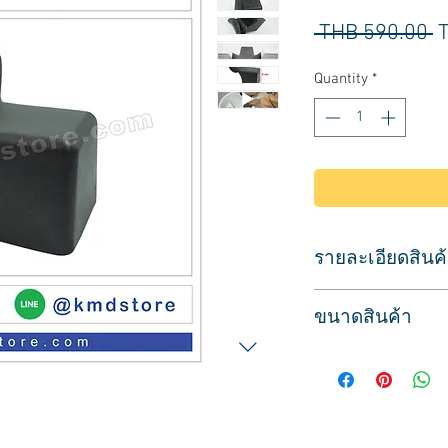
R
 THB 590.00 
P
Quantity
*
รายละเอียดสินค
สำหรับใส่ขอบอ่าง
ขนาดสินค้า
ยางซิลิโคนชนิดหนา 
เพื่อรองคอและรองศีร
ขนาด
ป้องกันน้ำไหลซึม ช่
กว้าง 11 ซม.
ยาว 14 ซม.
สูง 9 ซม.
สินค้าพร้อมส่ง บริกา