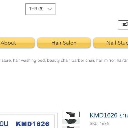
THB (฿)
สมั
About
Hair Salon
Nail Stu
re, hair washing bed, beauty chair, barber chair, hair mirror, hairdr
KMD1626 ยา
SKU: 1626