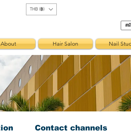
THB (฿)
สมั
About
Hair Salon
Nail Stu
ion
Contact channels