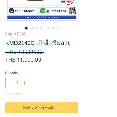
SKU: 2140C
KMD2140C เก้าอี้เสริมสวย
Regular
 THB 13,000.00 
Sale
Price
THB 11,000.00
Price
Quantity
*
Out of Stock
Notify When Available