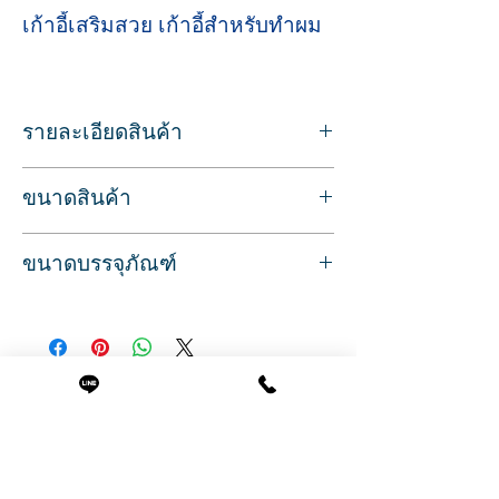
เก้าอี้เสริมสวย เก้าอี้สำหรับทำผม
รายละเอียดสินค้า
Sku/Article: 2140C
ขนาดสินค้า
เบาะหนังเทียม บุหนา
วัสดุ: เหล็ก/ ฐานสแตนเลส
ที่นั่งกว้าง 62 ซม.
ระบบไฮดรอลิก ปรับระดับสูง-ต่ำได้
ขนาดบรรจุภัณฑ์
ความสูงจากพื้นถึงขอบเบาะ 82 ซม.
มีที่วางเท้า สำหรับพักเท้าขณะนั่งทำผม
ปรับไฮดรอลิกสูงสุด 96 ซม.
สามารถถอดออกได้หากไม่ใช้งาน
กว้าง 65 ซม.
ลึก 55 (81 รวมที่วางเท้า) ซม.
เก้าอี้ปักหมุด รอบข้าง และด้านหลัง
สูง 62 ซม.
รับประกันระบบไฮดรอลิก 6 เดือน
ยาว 65 ซม.
มีอะไหล่อุปกรณ์เสริมจำหน่าย ตลอดอายุ
น้ำหนัก 35 กก.
การใช้งาน
Related Products