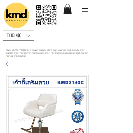
THB (฿)
KMD BEAUTY STORE, a beauty supply store, hair washing bed, beauty chair,
barber chair, hair mirror, hairdresser chair, hairdressing equipment cart, Korean
hair curling solution