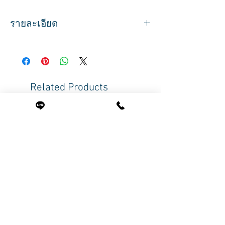
รายละเอียด
เตียงสระผม อ่างเซรามิกลึก ปากอ่างกว้าง
เบาะหนา บุฟองน้ำอย่างดี
แขนจับแบบโค้งดีไซน์เก๋ หุ้มหนัง
ฐานแผ่นเหล็กแข็งแรง แบบโปร่ง ทำความ
Related Products
สะอาดง่าย
พร้อมที่วางเท้า 2 ระดับ สามารถวางพักขาได้
หรือนอนยืดขาได้
อุปกรณ์ครบชุด ฝักบัว ก๊อกน้ำ สะดืออ่าง