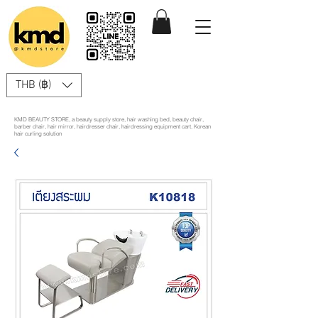
THB (฿)
KMD BEAUTY STORE, a beauty supply store, hair washing bed, beauty chair,
barber chair, hair mirror, hairdresser chair, hairdressing equipment cart, Korean
hair curling solution