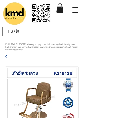
THB (฿)
KMD BEAUTY STORE, a beauty supply store, hair washing bed, beauty chair,
barber chair, hair mirror, hairdresser chair, hairdressing equipment cart, Korean
hair curling solution