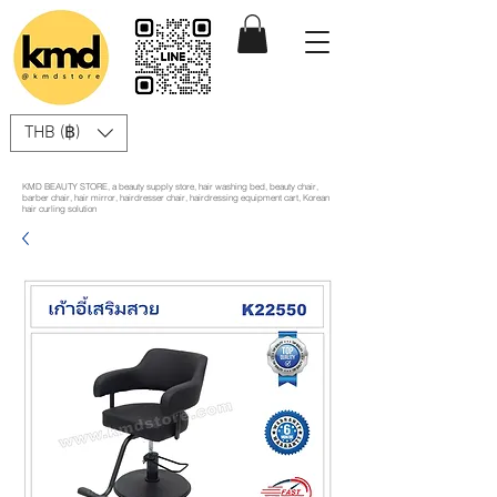
THB (฿)
KMD BEAUTY STORE, a beauty supply store, hair washing bed, beauty chair,
barber chair, hair mirror, hairdresser chair, hairdressing equipment cart, Korean
hair curling solution