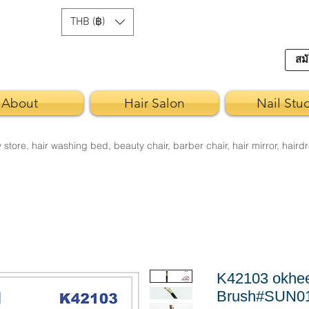
THB (฿)
สมั
About
Hair Salon
Nail Stu
re, hair washing bed, beauty chair, barber chair, hair mirror, hairdr
K42103 okhe
Brush#SUN0