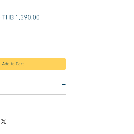
Regular
Sale
 
THB 1,390.00
Price
Price
Add to Cart
okhee
เบอร์ SUN01
รักษาขนแปรง