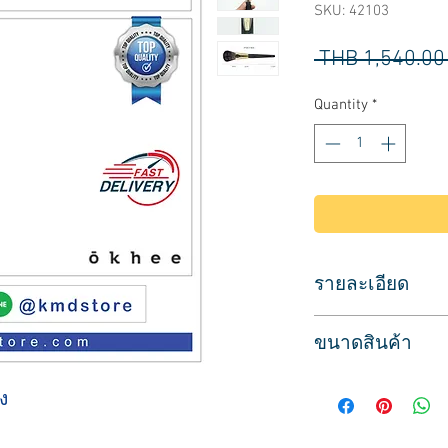
SKU: 42103
 THB 1,540.00
Quantity
*
รายละเอียด
แปรงแต่งหน้า ยี่ห้อ 
ขนาดสินค้า
Jade Brush Shading
แปรงสำหรับเฉดดิ้ง 
แปรงกว้าง 4.5 ซม.
ขนแปรงนุ่ม แน่น
ง
แปรงยาว 5 ซม.
พร้อมปลอกใส่ เพื่อ
ยาว 21 ซม.