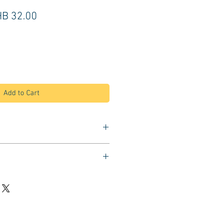
gular
Sale
B 32.00
ice
Price
Add to Cart
มีเกลียว
รถเข็น หรือตู้ลิ้นชัก
สีดำ
ง