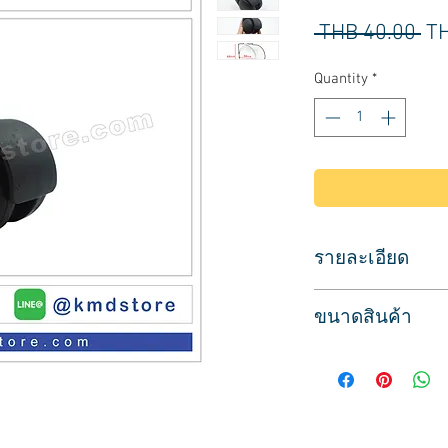
Re
 THB 40.00 
TH
Pr
Quantity
*
รายละเอียด
ล้อเก้าอี้ แบบสวม ไม่
ขนาดสินค้า
เหมาะสำหรับใส่เก้าอี้ 
ล้อไนลอนแบบเดือย 
กว้าง 48 mm
ล้อหมุนได้รอบทิศทา