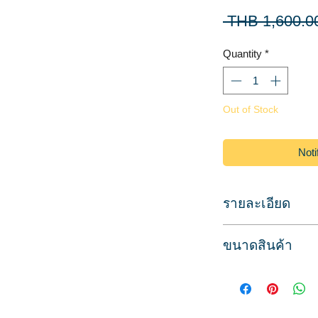
 THB 1,600.0
Quantity
*
Out of Stock
Noti
รายละเอียด
สำหรับใช้พักไดร์เป่า
ขนาดสินค้า
ระเบียบ
วัสดุแก้วเนื้อหนา ค
ขนาด
ใช้ได้กับไดร์เป่าผมทุ
ที่วางไดร์เป่าผม
โยกเอียง
กว้าง 10 ซม.
มีช่องสำหรับเสียบ แ