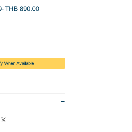
Regular
Sale
0 
THB 890.00
Price
Price
fy When Available
ผม หรือเก็บไดร์เป่าผมให้เป็น
ุณภาพดี ช่วยระบายความร้อนได้
กรุ่น ฐานตั้งพื้น แข็งแรง คงทน ไม่
ปรง หวี กิ๊บ สะดวกต่อการทำงาน