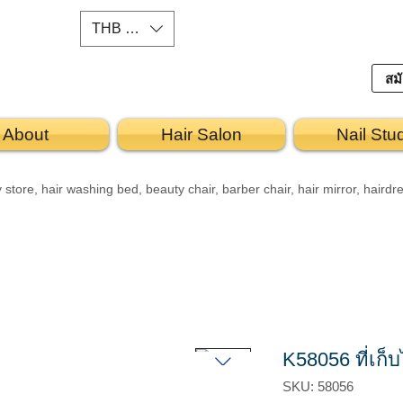
THB (฿)
สมั
About
Hair Salon
Nail Stu
e, hair washing bed, beauty chair, barber chair, hair mirror, hairdre
K58056 ที่เก็
SKU: 58056