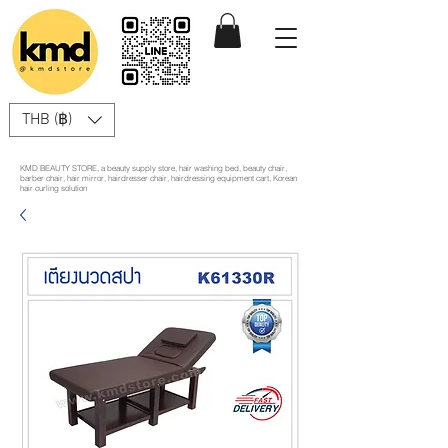
THB (฿)
KMD BEAUTY STORE, a beauty supply store, hair washing bed, beauty chair,
barber chair, hair mirror, hairdresser chair, hairdressing equipment cart, Korean
hair curling solution