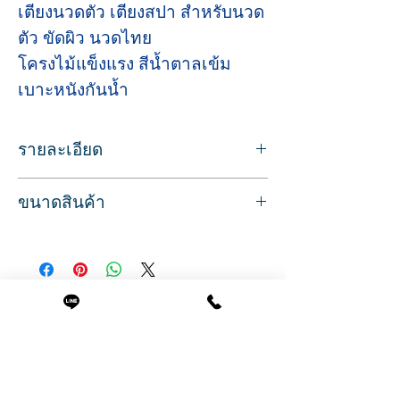
เตียงนวดตัว เตียงสปา สำหรับนวด
ตัว ขัดผิว นวดไทย
โครงไม้แข็งแรง สีน้ำตาลเข้ม
เบาะหนังกันน้ำ
รายละเอียด
เตียงนวดตัว เตียงนวดสปา ฐานไม้แข็งแรง
ขนาดสินค้า
ปรับพนักพิงเอนขึ้นได้ มีช่องสำหรับนอนคว่ำ
หน้า
เบาะนอนกว้าง 78 ซม.
ฐานไม้ สามารถวางของได้ แบบโปร่ง
ความยาวของเบาะ 188 ซม.
ความสูงจากพื้นถึงขอบเบาะ 62 ซม.
น้ำหนัก 30 กก.
Related Products