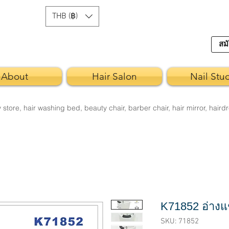
THB (฿)
สมั
About
Hair Salon
Nail Stu
re, hair washing bed, beauty chair, barber chair, hair mirror, hairdr
K71852 อ่างแช
SKU: 71852