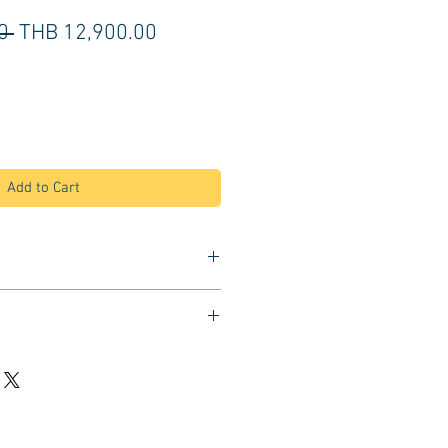
Regular
Sale
0 
THB 12,900.00
Price
Price
Add to Cart
้า
เล็บเท้า
บดึงออกได้ ก๊อกน้ำ
ริก แบบกลม
งรับเครื่องน้ำร้อนน้ำอุ่น