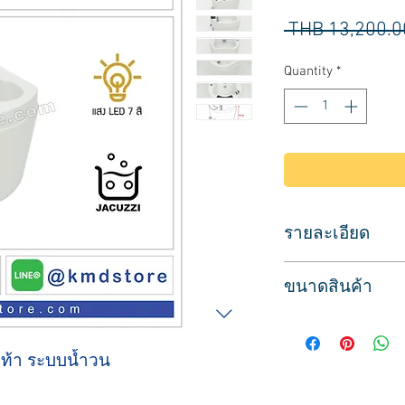
 THB 13,200.0
Quantity
*
รายละเอียด
อ่างแช่เท้า อ่างสปาเท
ขนาดสินค้า
สำหรับแช่เท้า เพื่อทำ
มีที่วางเท้า ฝักบัวแบ
กว้าง 56 ซม.
อ่างสีขาว วัสดุอะคิ
ลึก 50 ซม.
ระบบน้ำวน จากุซซี่ รอ
เท้า ระบบน้ำวน
สูง 36 ซม.
มีแสงไฟ LED 7 สี
บรรจุน้ำได้ 23 ลิตร
อ่างลึก 23 ซม.