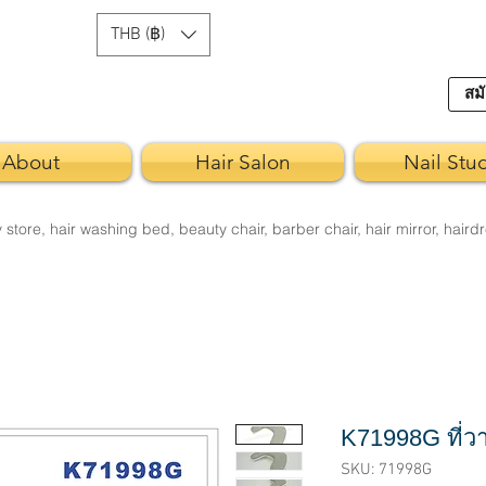
THB (฿)
สมั
About
Hair Salon
Nail Stu
re, hair washing bed, beauty chair, barber chair, hair mirror, hairdr
K71998G ที่ว
SKU: 71998G