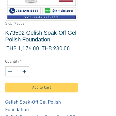
SKU: 73502
K73502 Gelish Soak-Off Gel
Polish Foundation
Regular
Sale
 THB 1,176.00 
THB 980.00
Price
Price
Quantity
*
Add to Cart
Gelish Soak-Off Gel Polish
Foundation