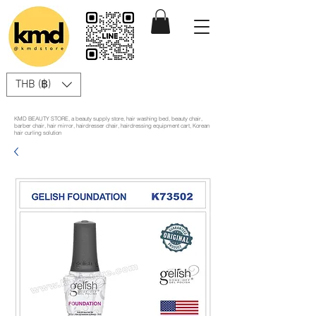
THB (฿)
KMD BEAUTY STORE, a beauty supply store, hair washing bed, beauty chair,
barber chair, hair mirror, hairdresser chair, hairdressing equipment cart, Korean
hair curling solution