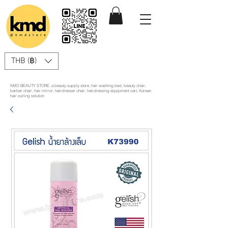
THB (฿)
KMD BEAUTY STORE, a beauty supply store, hair washing bed, beauty chair,
barber chair, hair mirror, hairdresser chair, hairdressing equipment cart, Korean
hair curling solution