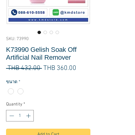
SKU: 73990
K73990 Gelish Soak Off
Artificial Nail Remover
Regular
Sale
 THB 432.00 
THB 360.00
Price
Price
ขนาด
*
Quantity
*
Add to Cart