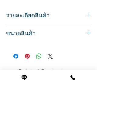
รายละเอียดสินค้า
ตะไบแสตนเลส ยี่ห้อ Trim รุ่น 22500
ขนาดสินค้า
สำหรับตะไบเล็บ เพื่อลดความยาวของเล็บ
หรือตกแต่งรูปทรงเล็บให้สวยงาม
กว้าง 0.7 ซม.
ลดความคมของเล็บได้
ยาว12.5 ซม.
สินค้าแบรนด์คุณภาพจากอเมริกา
Related Products