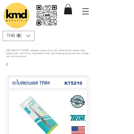
THB (฿)
KMD BEAUTY STORE, a beauty supply store, hair washing bed, beauty chair,
barber chair, hair mirror, hairdresser chair, hairdressing equipment cart, Korean
hair curling solution