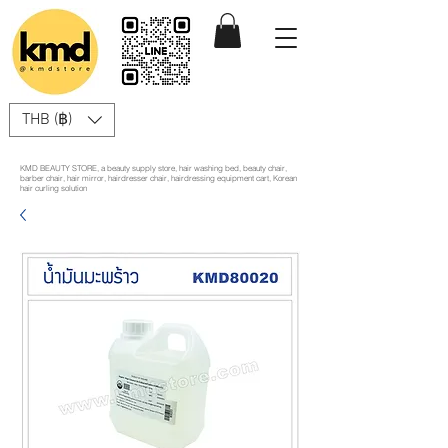
THB (฿)
KMD BEAUTY STORE, a beauty supply store, hair washing bed, beauty chair,
barber chair, hair mirror, hairdresser chair, hairdressing equipment cart, Korean
hair curling solution