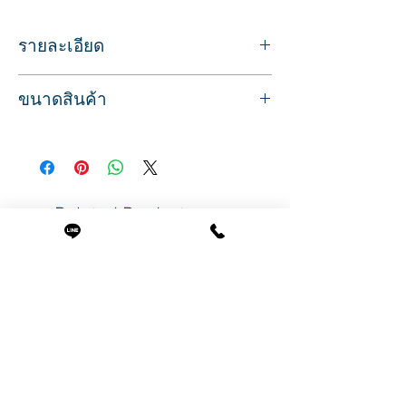
รายละเอียด
น้ำมันมะพร้าวธรรมชาติอินทรีย์ Organic
ขนาดสินค้า
Virgin Coconut Oil
แบบแกลอน 1 ลิตร น้ำมันมะพร้าวสารพัด
ปริมาณสุทธิ1000 มล.
ประโยชน์
ใช้สำหรับบำรุงเส้นผมและหนังศรีษะ นวด
ศรีษะเพื่อผ่อนคลาย
ใช้ทาผิวให้ชุ่มชื่น นวดน้ำมัน เช็ดล้างเครื่อง
Related Products
สำอางบนใบหน้า
ใช้ประกอบอาหาร ใส่ในน้ำปั่น หรืออาหาร
สลัด ซุปได้
ใช้บ้วนปากเพื่อลดแบคทีเรีย ลดกลิ่นปาก
ช่วยให้ฟันแข็งแรง