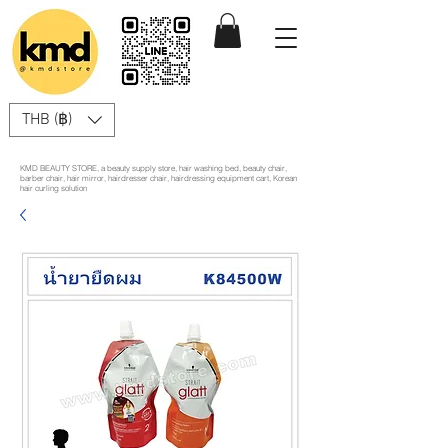
THB (฿)
KMD BEAUTY STORE, a beauty supply store, hair washing bed, beauty chair,
barber chair, hair mirror, hairdresser chair, hairdressing equipment cart, Korean
hair curling solution