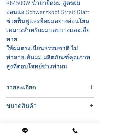
K84500W น้ำยายืดผม สูตรผม
อ่อนแอ Schwarzkopf Strait Glatt
ช่วยฟื้นฟูและยืดผมอย่างอ่อนโยน
เหมาะสำหรับผมบอบบางและเสีย
หาย
ให้ผมตรงเนียนธรรมชาติ ไม่
ทำลายเส้นผม ผลิตภัณฑ์คุณภาพ
สูงที่ตอบโจทย์ช่างทำผม
รายละเอียด
ครีมยืดผม ชวาร์สคอฟ โปรเฟสชั่นนอล
ขนาดสินค้า
สเตรท แกลทท์ 2+N สำหรับผมที่ผ่านการทำ
สี
ปริมาณ 400 ML.
และพรุนมาก สูตรปรับปรุงใหม่กลิ่นไม่ฉุน
เพื่อให้เส้นผมที่สวยงามนุ่มสลวยมีสไตล์
อย่างมีสุขภาพดี นานวัน ด้วยวัฒกรรมใหม่