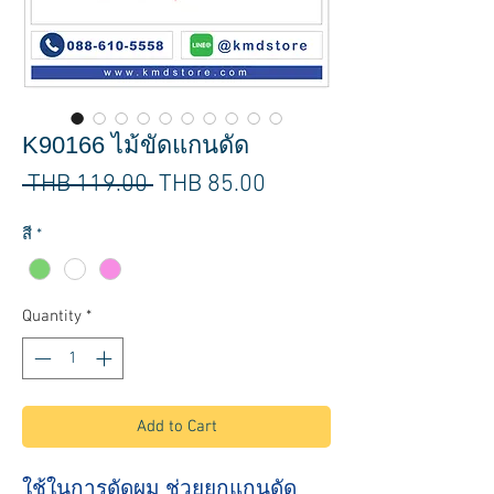
K90166 ไม้ขัดแกนดัด
Regular
Sale
 THB 119.00 
THB 85.00
Price
Price
สี
*
Quantity
*
Add to Cart
ใช้ในการดัดผม ช่วยยกแกนดัด