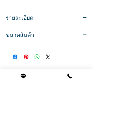
รายละเอียด
ไม้ขัดแกนดัด ใช้สำหรับดัดผม
ขนาดสินค้า
ช่วยลดรอยหนังยางทีใช้รัดแกนดัดผม
มีที่จับแบบกลมเพื่อให้ใช้งานได้สะดวก
ขนาด
ทำจากพลาสติก ล้างได้ แข็งแรง
ยาว 8.8 ซม.
มีให้เลือก 3 สี สีเขียว ขาว และ ชมพู
แพคละ 50 ชิ่น
Related Products