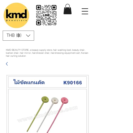
THB (฿)
KMD BEAUTY STORE, a beauty supply store, hair washing bed, beauty chair,
barber chair, hair mirror, hairdresser chair, hairdressing equipment cart, Korean
hair curling solution