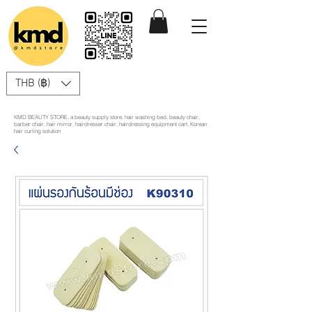
THB (฿)
KMD BEAUTY STORE, a beauty supply store, hair washing bed, beauty chair,
barber chair, hair mirror, hairdresser chair, hairdressing equipment cart, Korean
hair curling solution