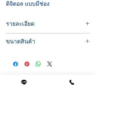
ดิจิตอล แบบมีช่อง
รายละเอียด
แผ่นกันความร้อนจากแกนดัด แบบมีช่อง
ขนาดสินค้า
ใช้กับการดัดสปาเพิร์ม ดัดผมแบบดิจิตอล
ช่วยป้องกันความร้อนโดนหนังศรีษะ
กว้าง 5 ซม.
แผ่นฟองน้ำสีเหลือง แบบมีรูตรงกลาง
ยาว 12 ซม.
ใช้ซ้ำได้หลายครั้ง ซักทำความสะอาดได้
ขนาดบรรจุ แพคละ 30 แผ่น
Related Products