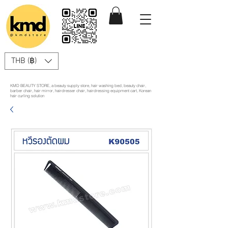
THB (฿)
KMD BEAUTY STORE, a beauty supply store, hair washing bed, beauty chair,
barber chair, hair mirror, hairdresser chair, hairdressing equipment cart, Korean
hair curling solution