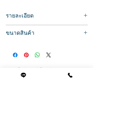
รายละเอียด
สำหรับหวีผม รองตัดผม หวีแต่งทรงขณะ
ขนาดสินค้า
ซอยผม
ช่วยให้การตัดผมง่าย และ สะดวกยิ่งขึ้น
กว้าง 3 ซม.
หวีซี่ถี่ ด้านบนมีเขี้ยวเกี่ยว ใช้งานได้ดี
ยาว 23 ซม.
ทำจากวัสดุพลาสติกคุณภาพ แข็งแรง
น้ำหนัก 0.016 ซม.
สินค้านำเข้าจากประเทศญี่ปุ่น
สินค้าพร้อมส่ง บริการจัดส่งทั่วประเทศ
เช็ดล้างทำความสะอาดได้ โดยไม่ทำลาย
Related Products
คุณภาพของหวี