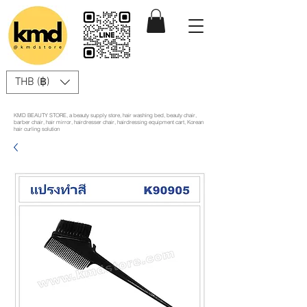
THB (฿)
KMD BEAUTY STORE, a beauty supply store, hair washing bed, beauty chair,
barber chair, hair mirror, hairdresser chair, hairdressing equipment cart, Korean
hair curling solution