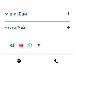
รายละเอียด
สำหรับตักสีผม เพื่อป้ายลงบนเส้นผม
ขนาดสินค้า
ขนแปรงไนล่อน สีดำ หนาแน่น ใช้ได้นาน
มาพร้อมหวีซี่ถี่ สำหรับเกลี่ยสีให้เท่ากัน
กว้าง 6.5 ซม. ยาว 21.5 ซม.
ด้ามจับมีปุ่มเล็กๆกันลื่น จับถนัดมือ
สินค้าพร้อมส่ง บริการจัดส่งทั่วประเทศ
มีขั้วเพื่อวางเกี่ยวขอบชามผสมสี
ทำจากวัสดุพลาสติก เช็ดล้างทำความสะอาด
ได้
Related Products