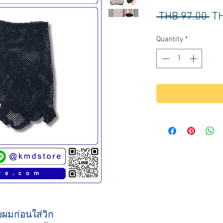
Re
 THB 97.00 
TH
Pr
Quantity
*
บผมก่อนใส่วิก