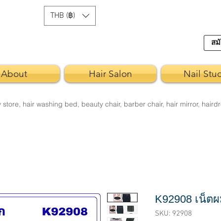
THB (฿)
สมั
About
Hair Salon
Nail Stu
re, hair washing bed, beauty chair, barber chair, hair mirror, hairdr
K92908 เน็ตผม
SKU: 92908