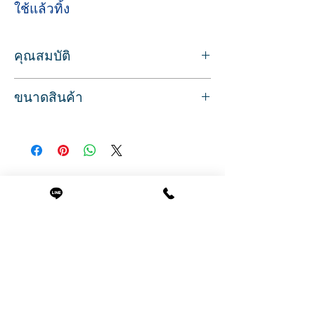
ใช้แล้วทิ้ง
คุณสมบัติ
หมวกคลุมผมอาบน้ำ กันน้ำ แบบใช้แล้วทิ้ง
ขนาดสินค้า
หมวกยางยืด เหมาะสำหรับปกป้องเส้นผม
ขณะอาบน้ำ ใช้คลุมขณะทำอาหาร หรือคลุม
เส้นผ่านศูนย์กลาง 23 ซม.
เก็บเส้นผมระหว่างแต่งหน้า ใช้ประโยชน์ได้
น้ำหนัก 0.221 กรัม/แพค
หลากหลาย สำหรับใช้ในบ้าน โรงแรม และ
ร้านทำผม ใช้งานง่าย สะดวกและสบาย
วัสดุพลาสติก สีชมพู แพคละ 100 ชิ้น
Related Products
มีความยืดหยุ่นถึง 37 ซม.