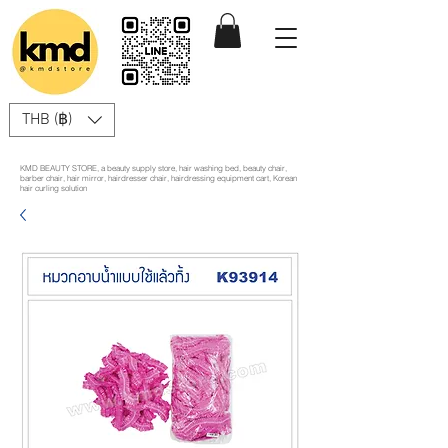
THB (฿)
KMD BEAUTY STORE, a beauty supply store, hair washing bed, beauty chair,
barber chair, hair mirror, hairdresser chair, hairdressing equipment cart, Korean
hair curling solution