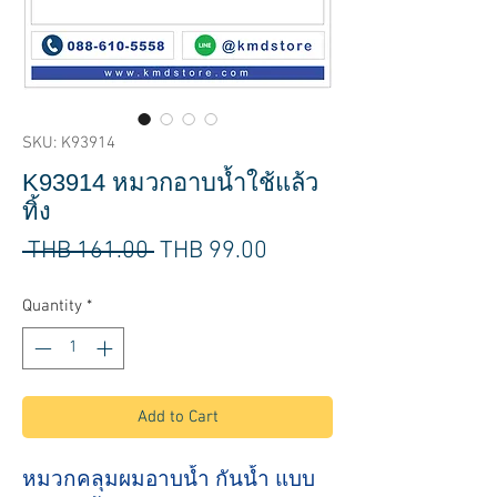
SKU: K93914
K93914 หมวกอาบน้ำใช้แล้ว
ทิ้ง
Regular
Sale
 THB 161.00 
THB 99.00
Price
Price
Quantity
*
Add to Cart
หมวกคลุมผมอาบน้ำ กันน้ำ แบบ