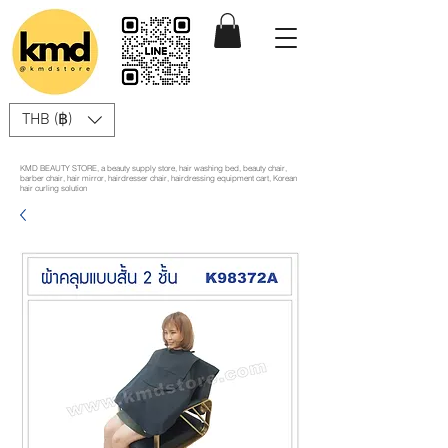
THB (฿)
KMD BEAUTY STORE, a beauty supply store, hair washing bed, beauty chair,
barber chair, hair mirror, hairdresser chair, hairdressing equipment cart, Korean
hair curling solution