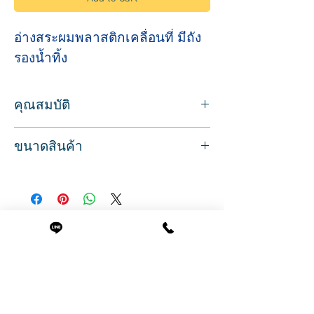
อ่างสระผมพลาสติกเคลื่อนที่ มีถัง
รองน้ำทิ้ง
คุณสมบัติ
สำหรับสระผม ทำทรีทเม้นท์ ลงน้ำยาดัด
ขนาดสินค้า
มาพร้อมท่อและถังรองสำหรับบรรจุน้ำทิ้ง
ฐานที่ตั้งแข็งแรง สามารถปรับระดับความสูง
กว้าง 45.5 ซม.
ได้
ลึก 46 ซม.
เคลื่อนย้ายได้สะดวก อ่างพลาสติกสีดำ
ปรับต่ำสุด 100 ซม.
สินค้าพร้อมส่ง ภาพโฆษณาถ่ายจากสินค้า
ปรับสูงสุด 136 ซม.
จริง
Related Products
น้ำหนัก 5.6 กก.
ถังรองน้ำได้ 9 ลิตร