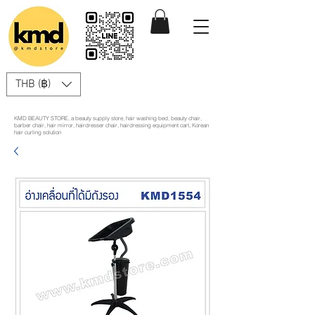
THB (฿)
KMD BEAUTY STORE, a beauty supply store, hair washing bed, beauty chair,
barber chair, hair mirror, hairdresser chair, hairdressing equipment cart, Korean
hair curling solution