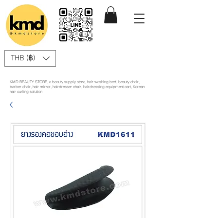
THB (฿)
KMD BEAUTY STORE, a beauty supply store, hair washing bed, beauty chair,
barber chair, hair mirror, hairdresser chair, hairdressing equipment cart, Korean
hair curling solution