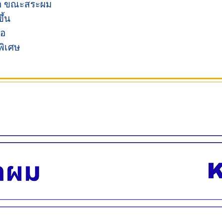
งคอ ขณะสระผม
ึ้น
้อ
พิเศษ