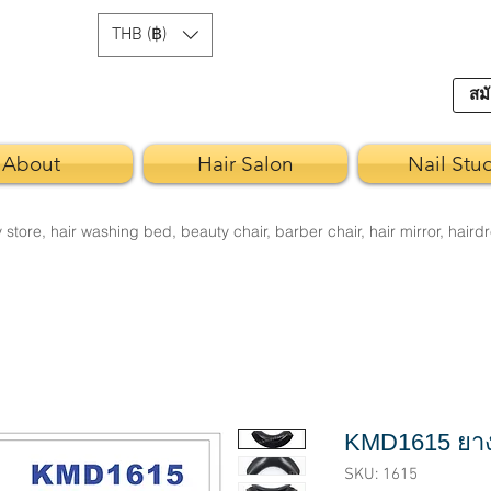
THB (฿)
สมั
About
Hair Salon
Nail Stu
re, hair washing bed, beauty chair, barber chair, hair mirror, hairdr
KMD1615 ยา
SKU: 1615