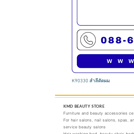
K90330 สำลีดัดผม
KMD BEAUTY STORE
Furniture and beauty accessories ce
For hair salons, nail salons, spas, an
service beauty salons
Hair washing bed, beauty chair, barb