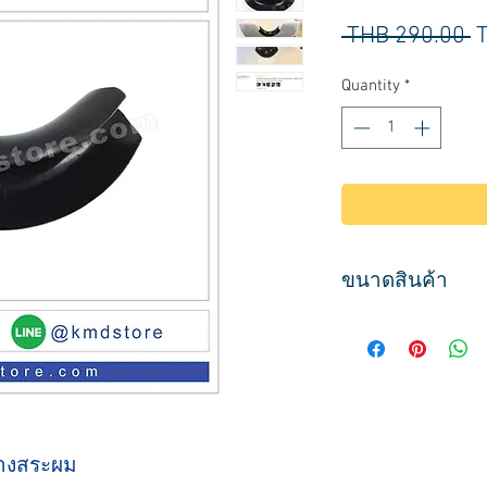
R
 THB 290.00 
P
Quantity
*
ขนาดสินค้า
ขนาด
กว้าง 18 ซม.
ลึก 4.5 ซม.
สูง 5 ซม.
่างสระผม