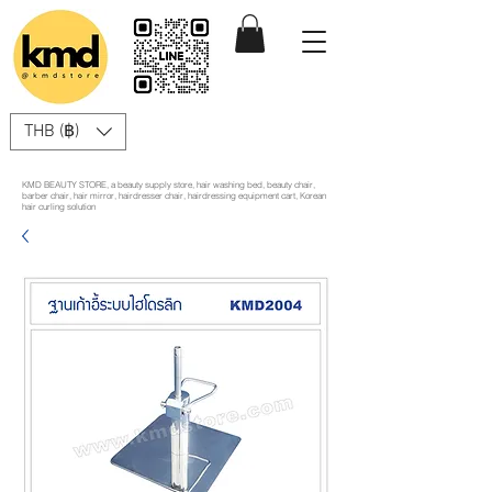
THB (฿)
KMD BEAUTY STORE, a beauty supply store, hair washing bed, beauty chair,
barber chair, hair mirror, hairdresser chair, hairdressing equipment cart, Korean
hair curling solution