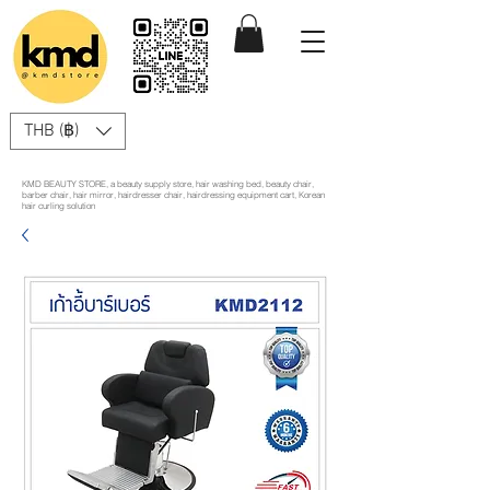
THB (฿)
KMD BEAUTY STORE, a beauty supply store, hair washing bed, beauty chair,
barber chair, hair mirror, hairdresser chair, hairdressing equipment cart, Korean
hair curling solution