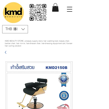
THB (฿)
KMD BEAUTY STORE, a beauty supply store, hair washing bed, beauty chair,
barber chair, hair mirror, hairdresser chair, hairdressing equipment cart, Korean
hair curling solution