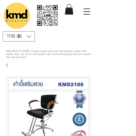
THB (฿)
KMD BEAUTY STORE, a beauty supply store, hair washing bed, beauty chair,
barber chair, hair mirror, hairdresser chair, hairdressing equipment cart, Korean
hair curling solution