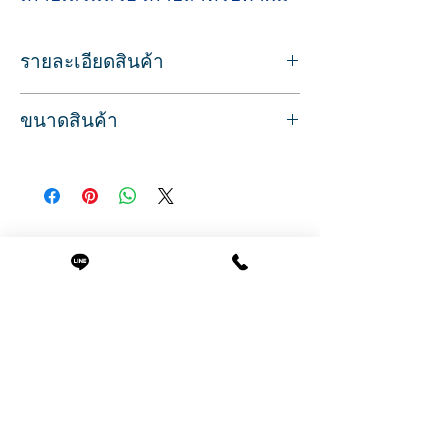
รายละเอียดสินค้า
Sku/Article: 2188
ขนาดสินค้า
เบาะหนังเทียมสีดำขาว
วัสดุ: สแตนเลส/ ฐานเหล็ก
ที่นั่งกว้าง 57 ซม.
ระบบไฮดรอลิก ปรับระดับสูง-ต่ำได้
ความสูงจากพื้นถึงขอบเบาะ 83 ซม.
มีที่วางเท้า สำหรับพักเท้าขณะนั่งทำผม
ปรับไฮดรอลิกสูงสุด 94 ซม.
สามารถถอดออกได้หากไม่ใช้งาน
ลึก 62 (84 รวมที่วางเท้า) ซม.
ที่วางแขนสแตนเลส เพิ่มที่พักแขนด้วยไม้
Related Products
น้ำหนัก 30 กก.
ฐานเก้าอี้แบบโปร่ง ขาห้าแฉก แข็งแรง
รับประกันระบบไฮดรอลิก 6 เดือน
มีอะไหล่อุปกรณ์เสริมจำหน่าย ตลอดอายุ
การใช้งาน