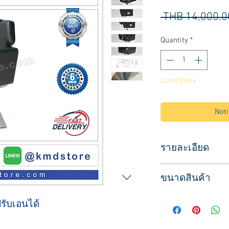
 THB 14,000.0
Quantity
*
Out of Stock
Noti
รายละเอียด
Sku/Article: 2192
ขนาดสินค้า
เบาะหนังเทียมสีดำ
วัสดุ: สแตนเลส/ ฐาน
ที่นั่งกว้าง 48 ซม.
ระบบไฮดรอลิก ปรับระ
มปรับเอนได้
( รวมที่วางแขน 63 ซม
มีที่วางเท้า สำหรับพ
ความสูงจากพื้นถึงข
สามารถถอดออกได้หา