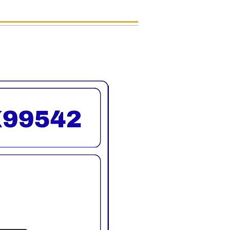
อนได้ หมุนได้รอบตัว
ความสูงจากพื้นถึงขอบเบาะ 57 ซม.
ลิก 6 เดือน
ิมจำหน่าย ตลอดอายุการใช้งาน
ท้า) ซม.
เก้าอี้ 69 ซม.
60 องศา