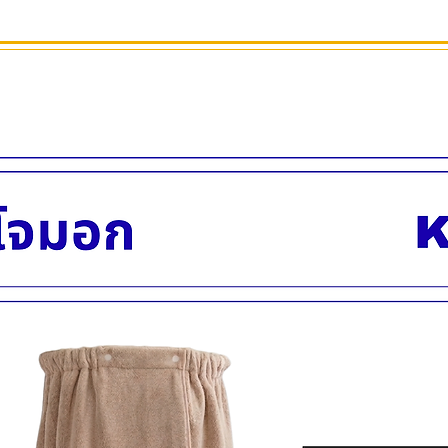
( ถึงพนักพิง 90ซม. )
พนักพิงสามารถปรับเ
ปรับไฮดรอลิกสูงสุด 
รับประกันระบบไฮดรอ
( ถึงพนักพิง 100 ซม. )
มีอะไหล่อุปกรณ์เสร
ลึก 60 (84 รวมที่วางเ
เส้นผ่านศูนย์กลางฐาน
ปรับเอนนอนได้ถึง 1
น้ำหนัก 40 กก.