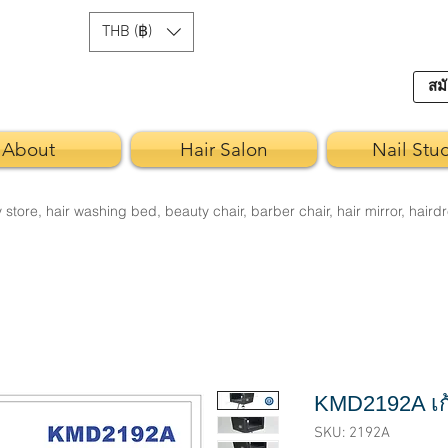
THB (฿)
สมั
About
Hair Salon
Nail Stu
re, hair washing bed, beauty chair, barber chair, hair mirror, hairdr
KMD2192A เก้
SKU: 2192A