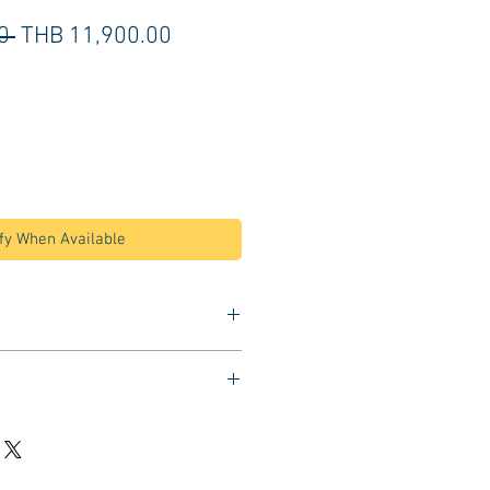
Regular
Sale
0 
THB 11,900.00
Price
Price
fy When Available
เหล็ก
ดับสูง-ต่ำได้
. )
ักเท้าขณะนั่งทำผม
อบเบาะ 46 ซม.
กไม่ใช้งาน