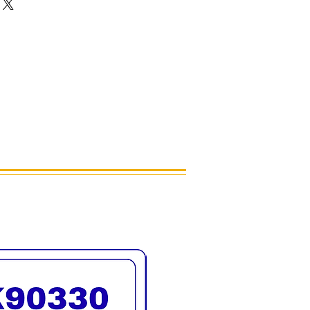
ี 4 ขนาด
S
M
L
ระดับ
ระดับ
ระดับ
ต่ำ
กลาง
สูง
30
40
50
ซม
ซม
ซม
40
50
60
ซม
ซม
ซม