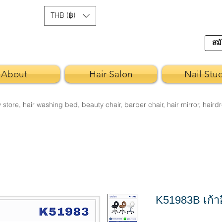
THB (฿)
สมั
About
Hair Salon
Nail Stu
re, hair washing bed, beauty chair, barber chair, hair mirror, hairdr
K51983B เก้าอี