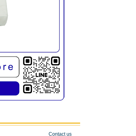
KMD1019E เก้าอี้สระผม พับขาได้
Contact us