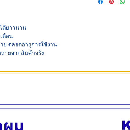
น้ำหนัก 6 กิโลกรัม
ขนาดระดับความสูงม
XS
แบบ
านได้ยาวนาน
เตี้ย
เดือน
ต่ำสุด
20
น่าย ตลอดอายุการใช้งาน
ซม
ถ่ายจากสินค้าจริง
สูงสุด
20
ซม