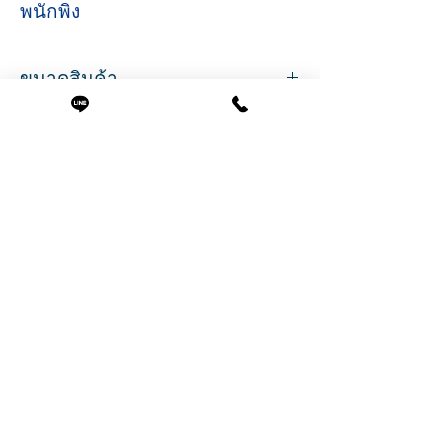
พนักพิง
ขนาดสินค้า
ที่นั่งกว้าง 32 ซม.
ลึก 32 ซม.
พนักพิงสูง 32 ซม.
ความสูงไฮดรอลิก 40-50 ซม.
Related Products