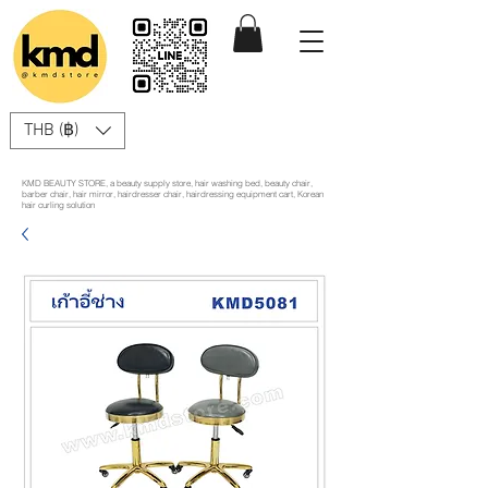
THB (฿)
KMD BEAUTY STORE, a beauty supply store, hair washing bed, beauty chair,
barber chair, hair mirror, hairdresser chair, hairdressing equipment cart, Korean
hair curling solution