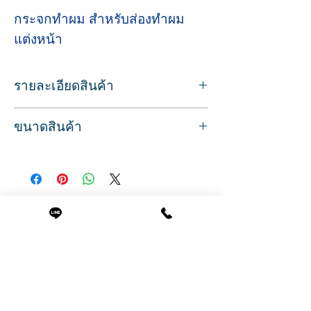
กระจกทำผม สำหรับส่องทำผม
แต่งหน้า
รายละเอียดสินค้า
กระจกทำผม สำหรับส่องทำผม ตัดผม
ขนาดสินค้า
ขอบสีเงิน แบบติดผนัง มีไฟ LED ในตัว
ทำให้ดูสว่าง เวลาส่องทำผม หรือแต่งหน้า
ขนาด
มีชั้นวางสำหรับวางของ เช่นกระเป๋าลูกค้า
กว้าง 65 ซม.
แก้วน้ำ
ลึก 4.5 ซม.
สูง 180 ซม.
Related Products
ภาพโฆษณาถ่ายจากสินค้าจริง
สินค้าพร้อมส่ง บริการจัดส่งทั่วประเทศ