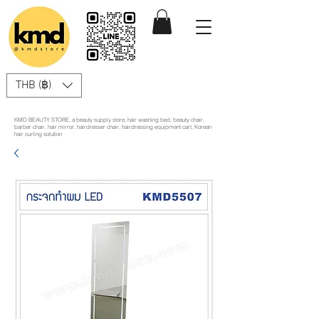
THB (฿)
KMD BEAUTY STORE, a beauty supply store, hair washing bed, beauty chair,
barber chair, hair mirror, hairdresser chair, hairdressing equipment cart, Korean
hair curling solution