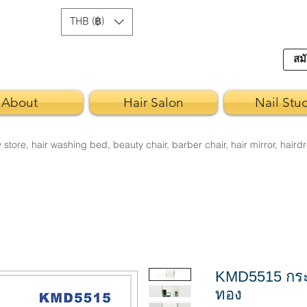
THB (฿)
สมั
About
Hair Salon
Nail Stu
re, hair washing bed, beauty chair, barber chair, hair mirror, hairdr
KMD5515 กร
ทอง