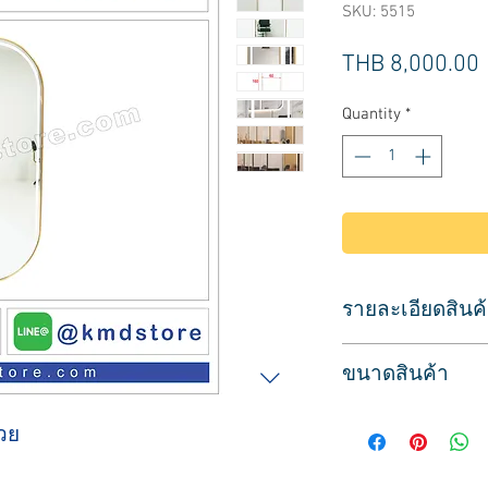
SKU: 5515
THB 8,000.00
Quantity
*
รายละเอียดสินค
กระจกทำผม สำหรับส
ขนาดสินค้า
ขอบสีทอง แบบติดผนั
ทำให้ดูสว่าง เวลาส่
ขนาด
กระจกทรงโค้ง ดีไซต
วย
กว้าง 61 ซม.
ลึก 5 ซม.