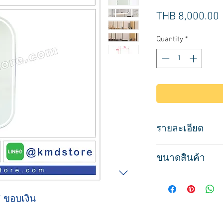
THB 8,000.00
Quantity
*
รายละเอียด
กระจกทำผม สำหรับร
ขนาดสินค้า
ขอบสีเงิน สีดำ หรือ
มีไฟ LED ในตัว ระบ
ขนาด
ทำให้ดูสว่าง เวลาส่
กว้าง 70 ซม.
กระจกทรงโค้ง ดีไซต
 ขอบเงิน
ลึก 5 ซม.
สูง 170 ซม.