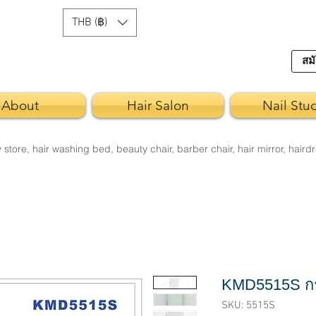
THB (฿)
สมั
About
Hair Salon
Nail Stu
re, hair washing bed, beauty chair, barber chair, hair mirror, hairdr
KMD5515S ก
SKU: 5515S