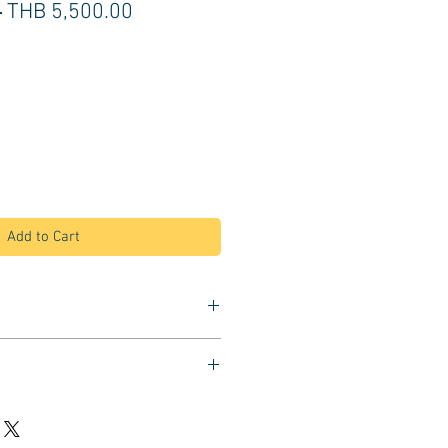
Regular
Sale
 
THB 5,500.00
Price
Price
Add to Cart
ต่างๆ ในร้านเสริมสวย
ช่นกระเป๋าลูกค้า แก้วน้ำ
เพื่อประดับ ตกแต่งร้าน
ด้วยหนัง และหมุดสีเงิน
บใส่ของ