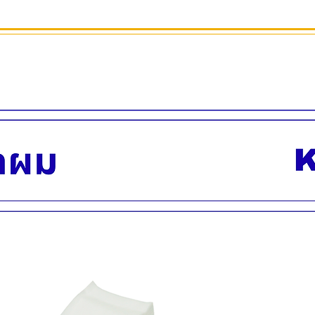
ลึก 42 ซม.
สูง 79 ซม.
ภาพโฆษณาถ่ายจากสิ
สินค้าพร้อมส่ง บริกา