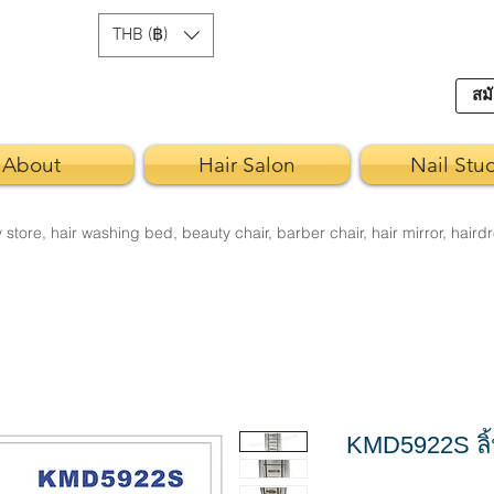
THB (฿)
สมั
About
Hair Salon
Nail Stu
re, hair washing bed, beauty chair, barber chair, hair mirror, hairdr
KMD5922S ลิ้