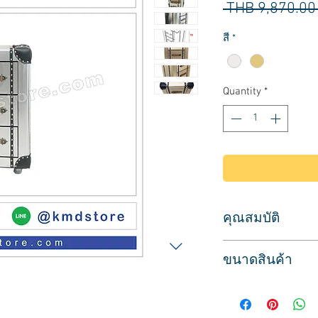
 THB 9,870.00
สี
*
Quantity
*
คุณสมบัติ
สำหรับใช้เก็บของใช้
ขนาดสินค้า
ใช้วางของบนลิ้นชัก เ
หรือใช้วางข้างกระจก
ขนาด
ลักษณะสินค้า ตกแต่ง
กว้าง 44 ซม.
มีลิ้นชัก 3 ชั้น สำหรั