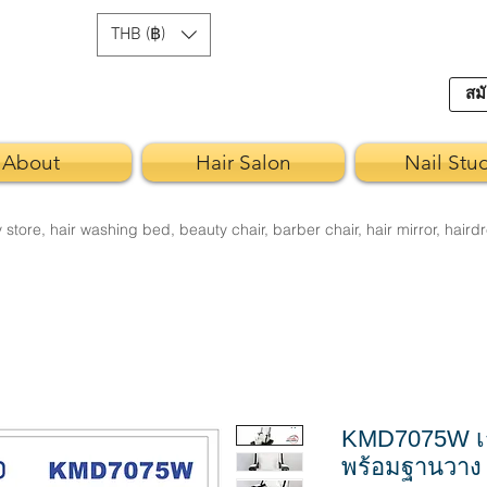
THB (฿)
สมั
About
Hair Salon
Nail Stu
re, hair washing bed, beauty chair, barber chair, hair mirror, hairdr
KMD7075W เก้
พร้อมฐานวาง 