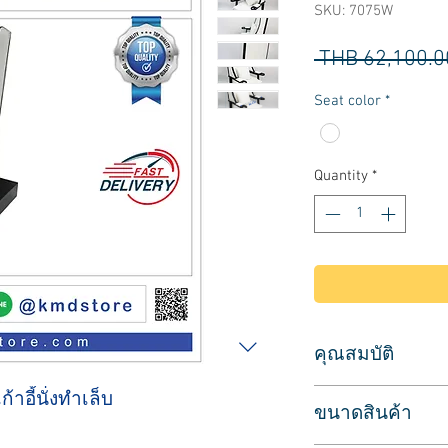
SKU: 7075W
 THB 62,100.0
Seat color
*
Quantity
*
คุณสมบัติ
สำหรับนั่งทำเล็บมือ 
้าอี้นั่งทำเล็บ
ขนาดสินค้า
เบาะหนังสีขาว ตัดขอ
เพิ่มความมีสไตล์ แต่ง