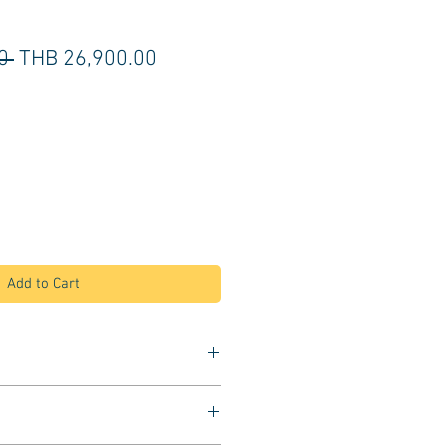
Regular
Sale
0 
THB 26,900.00
Price
Price
Add to Cart
และเล็บเท้า
บสีดำ เบาะกว้างนั่งสบาย
คริสตัลที่พนักพิง