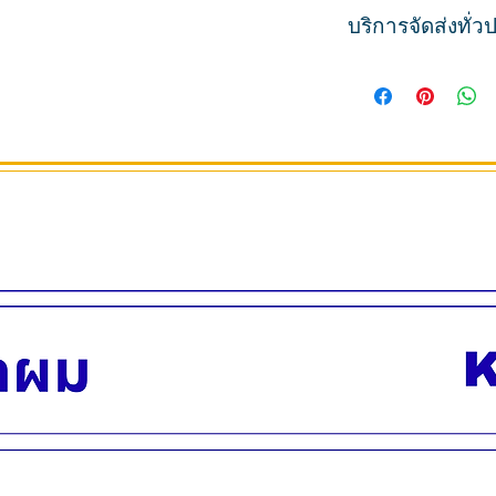
ขนาด เก้าอี้กว้าง 90 เก
มีหมอนไว้รองทำเล็บมื
บริการจัดส่งทั่
อ่างแช่เท้า กว้าง 45 
พร้อมฐานแท่นวางสีดำ 
ฐานสีดำกว้าง 120 ฐา
อ่างแช่เท้าแบบกลม ฝ
สินค้าพร้อมส่ง
ภาพโฆษณาถ่ายจากสิ
รับประกันระบบกลไก 
มีอะไหล่อุปกรณ์เสริ
ตลอดอายุการใช้งาน