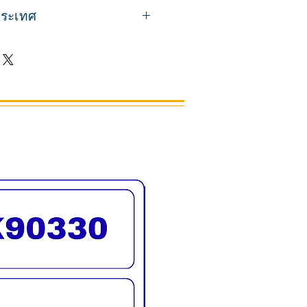
้าอี้ลึก 63 ที่พิงหลังสูง 180 ซม.
อ หรือใช้พิงหลังได้
วประเทศ
ลึก 45 สูง 25 ซม.
สำหรับเดินท่อน้ำใต้ที่นั่ง
นสีดำยาว 145 ฐานสีดำสูง 20 ซม.
ักบัวแบบปรับหัวสเปร์ยได้ ยืดได้
นค้าจริง
1 ปี
มจำหน่าย