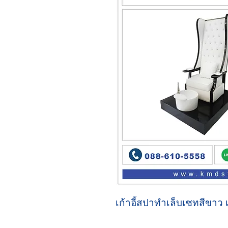
เก้าอี้สปาทำเล็บเซทสีขาว เก