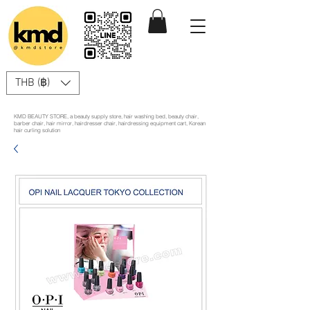
THB (฿)
KMD BEAUTY STORE, a beauty supply store, hair washing bed, beauty chair,
barber chair, hair mirror, hairdresser chair, hairdressing equipment cart, Korean
hair curling solution