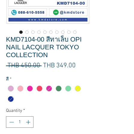
KMD7104-00 สีทาเล็บ OPI
NAIL LACQUER TOKYO
COLLECTION
Regular
Sale
 THB 450.00 
THB 349.00
Price
Price
สี
*
Quantity
*