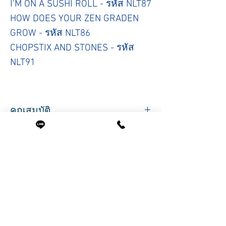
I'M ON A SUSHI ROLL - รหัส NLT87
HOW DOES YOUR ZEN GRADEN
GROW - รหัส NLT86
CHOPSTIX AND STONES - รหัส
NLT91
คุณสมบัติ
สำหรับใช้ทาเล็บ สีทาเล็บ ยี่ห้อ OPI
ขนาดสินค้า
รุ่น NAIL LACQUER มี 9 โทนสี
สินค้าคุณภาพจาก OPI
ปริมาตรสุทธิ 15 มล.
สินค้านำเข้าจากประเทศอเมริกา
สินค้าพร้อมส่ง บริการจัดส่งทั่วประเทศ
Related Products