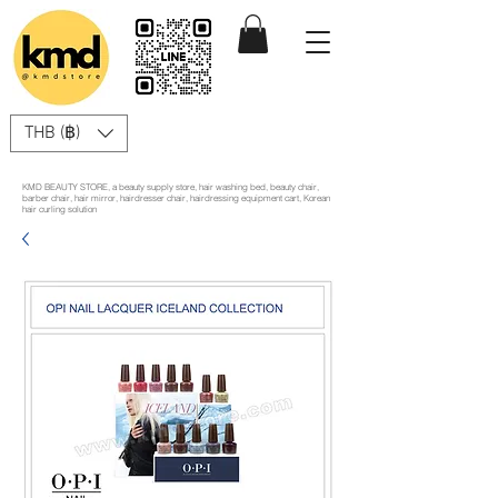
THB (฿)
KMD BEAUTY STORE, a beauty supply store, hair washing bed, beauty chair,
barber chair, hair mirror, hairdresser chair, hairdressing equipment cart, Korean
hair curling solution