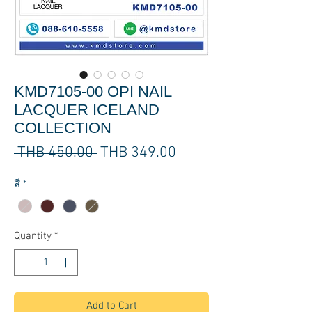
KMD7105-00 OPI NAIL
LACQUER ICELAND
COLLECTION
Regular
Sale
 THB 450.00 
THB 349.00
Price
Price
สี
*
Quantity
*
Add to Cart