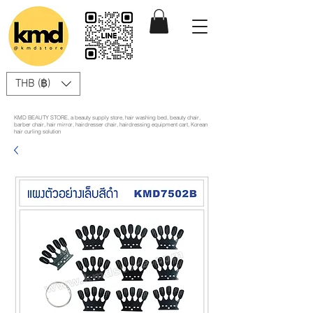
THB (฿)
KMD BEAUTY STORE, a beauty supply store, hair washing bed, beauty chair,
barber chair, hair mirror, hairdresser chair, hairdressing equipment cart, Korean
hair curling solution