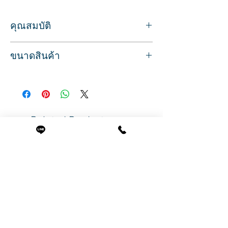
คุณสมบัติ
ชาร์ตโชว์สีเล็บ แผงตัวอย่างสีเล็บ
ขนาดสินค้า
สีดำ ทาสีเห็นชัดเจน พร้อมห่วงคล้อง
มีห่วงคล้องเพื่อรวบรวมเป็นเซท
แพคละ 10 แผง แผงละ 5 เล็บ
แผงละ 5 เล็บ / 1 แพคมี 10 แผง
ขนาด กว้าง 7 ซ.ม. ยาว 5.5 ซม.
Related Products