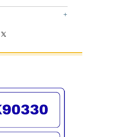
ล็บ ยี่ห้อ OPI
ีทาเล็บเจล โทนสี ชมพู
ะเอียด แห้งไว เงางาม
ี
เทศอเมริกา
รจัดส่งทั่วประเทศ