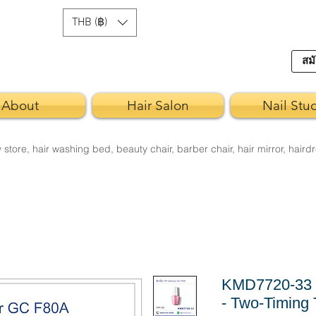
THB (฿)
สมั
About
Hair Salon
Nail Stu
re, hair washing bed, beauty chair, barber chair, hair mirror, hairdr
KMD7720-33 ส
- Two-Timing