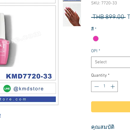
SKU: 7720-33
R
 THB 899.00 
P
สี
*
OPI
*
Select
Quantity
*
R
คุณสมบัติ