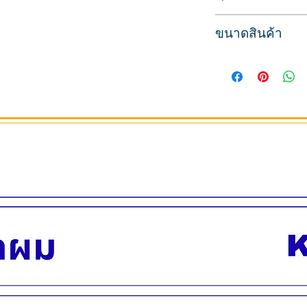
สำหรับใช้ทาเล็บ สีทาเ
ขนาดสินค้า
รุ่น OPI GELCOLOR ส
สีสวย ทาง่าย เม็ดสีล
ปริมาตรสุทธิ 15 มล.
สีติดทนนาน พู่กันใช้ด
สินค้านำเข้าจากประ
สินค้าพร้อมส่ง บริกา