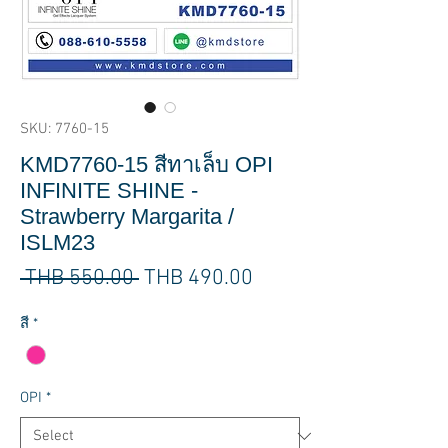
SKU: 7760-15
KMD7760-15 สีทาเล็บ OPI
INFINITE SHINE -
Strawberry Margarita /
ISLM23
Regular
Sale
 THB 550.00 
THB 490.00
Price
Price
สี
*
OPI
*