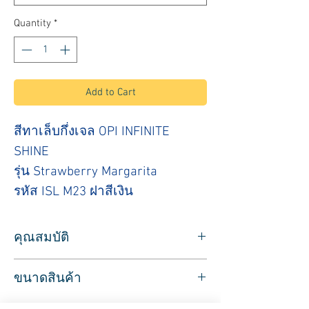
Quantity
*
Add to Cart
สีทาเล็บกึ่งเจล OPI INFINITE
SHINE
รุ่น Strawberry Margarita
รหัส ISL M23 ฝาสีเงิน
คุณสมบัติ
สำหรับใช้ทาเล็บ สีทาเล็บ ยี่ห้อ OPI
ขนาดสินค้า
รุ่น INFINITE SHINE สีทาเล็บกึ่งเจล โทนสี
ชมพู
ปริมาตรสุทธิ 15 มล.