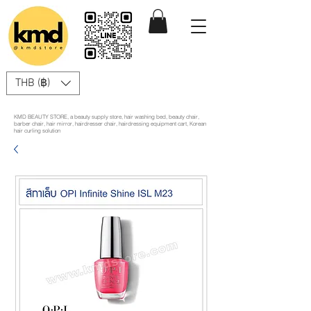
THB (฿)
KMD BEAUTY STORE, a beauty supply store, hair washing bed, beauty chair,
barber chair, hair mirror, hairdresser chair, hairdressing equipment cart, Korean
hair curling solution