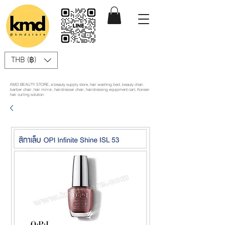
THB (฿)
KMD BEAUTY STORE, a beauty supply store, hair washing bed, beauty chair,
barber chair, hair mirror, hairdresser chair, hairdressing equipment cart, Korean
hair curling solution