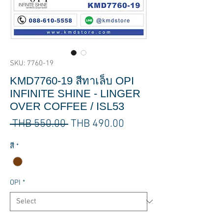
SKU: 7760-19
KMD7760-19 สีทาเล็บ OPI
INFINITE SHINE - LINGER
OVER COFFEE / ISL53
Regular
Sale
 THB 550.00 
THB 490.00
Price
Price
สี
*
OPI
*