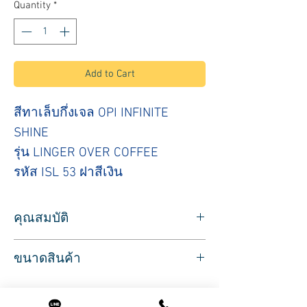
Quantity
*
Add to Cart
สีทาเล็บกึ่งเจล OPI INFINITE
SHINE
รุ่น LINGER OVER COFFEE
รหัส ISL 53 ฝาสีเงิน
คุณสมบัติ
สำหรับใช้ทาเล็บ สีทาเล็บ ยี่ห้อ OPI
ขนาดสินค้า
รุ่น INFINITE SHINE สีทาเล็บกึ่งเจล โทนสี
น้ำตาลเข้ม
ปริมาตรสุทธิ 15 มล.
เงากว่า แห้งเร็วกว่า ติดทนนานกว่าสีปกติ
สินค้านำเข้าจากประเทศอเมริกา