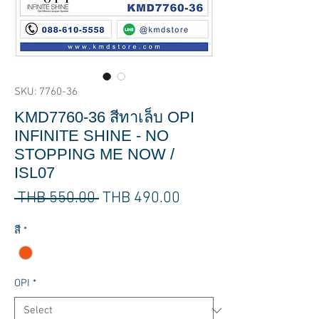
SKU: 7760-36
KMD7760-36 สีทาเล็บ OPI
INFINITE SHINE - NO
STOPPING ME NOW /
ISL07
Regular
Sale
 THB 550.00 
THB 490.00
Price
Price
สี
*
OPI
*