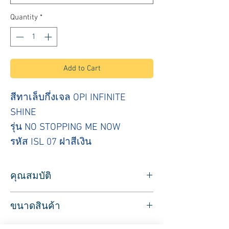
Quantity
*
Add to Cart
สีทาเล็บกึ่งเจล OPI INFINITE
SHINE
รุ่น NO STOPPING ME NOW
รหัส ISL 07 ฝาสีเงิน
คุณสมบัติ
สำหรับใช้ทาเล็บ สีทาเล็บ ยี่ห้อ OPI
ขนาดสินค้า
รุ่น INFINITE SHINE สีทาเล็บกึ่งเจล โทนสี
ส้ม
ปริมาตรสุทธิ 15 มล.