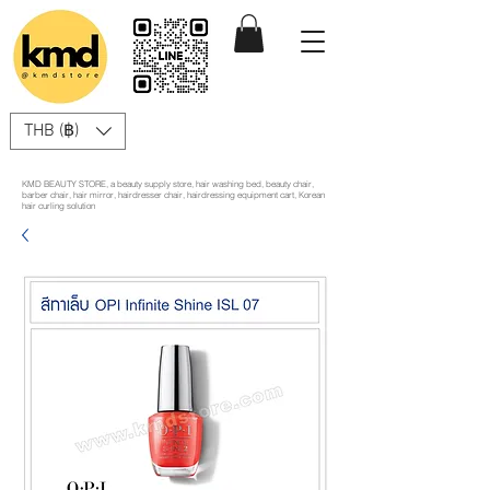
THB (฿)
KMD BEAUTY STORE, a beauty supply store, hair washing bed, beauty chair,
barber chair, hair mirror, hairdresser chair, hairdressing equipment cart, Korean
hair curling solution