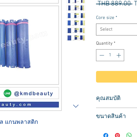
R
 THB 889.00 
P
Core size
*
Select
Quantity
*
คุณสมบัติ
ใช้สำหรับดัดผม
ขนาดสินค้า
แกนดัดผมไฟฟ้า เหมา
ตอล แกนพลาสติก
ตัวแกนพลาสติกสีน้ำเง
จำหน่ายแพคละ 8 แ
แกนแบบ 2 รูเสียบ มีขั้
มี 7 ขนาดให้เลือก