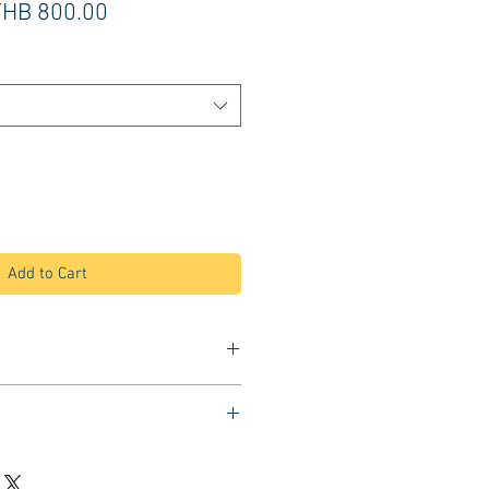
egular
Sale
THB 800.00
rice
Price
Add to Cart
ะสำหรับใช้กับเครื่องดัดสปา
ิน 24V (240 โวลต์)
กน
วเกี่ยวยาง พื้นผิวกันลื่น