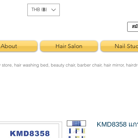
THB (฿)
สมั
About
Hair Salon
Nail Stu
re, hair washing bed, beauty chair, barber chair, hair mirror, hairdr
KMD8358 แก